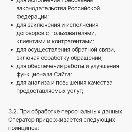
Гражданский, Трудовой, Налоговый
кодексы РФ;
Федеральный закон № 152-ФЗ «О
персональных данных»;
иные нормативные акты в сфере
информационной безопасности и
защиты данных.
5.Состав и объем
обрабатываемых данных
5.1. Оператор может обрабатывать
следующие категории персональных
данных:
фамилия, имя, отчество;
адрес электронной почты;
номер телефона;
IP-адрес, cookies, данные о действиях
на Сайте;
иные сведения, предоставляемые
пользователем добровольно в формах