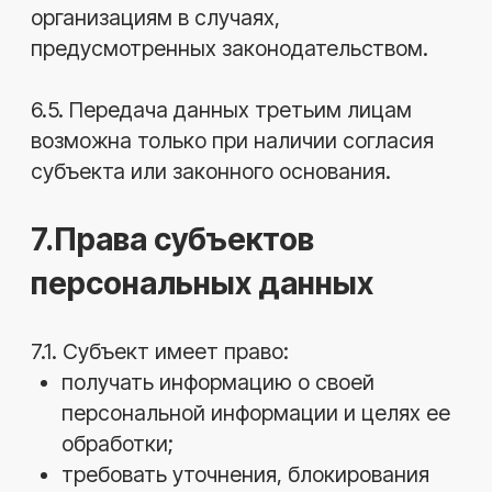
Ремонт блока цилиндров
дизельных автомобилей
зимой: особенности, этапы
и советы
Зимой дизельные автомобили
часто сталкиваются с
серьезными поломками блока
цилиндров из-за низких
температур, конденсата ...
18.12.2025