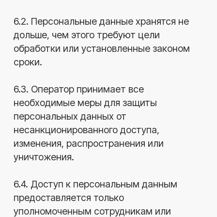
Ремонт
гидротрансформатора
АКПП зимой: почему
«бублик» ломается в
мороз и что с этим делать
Зимой автоматическая коробка
и гидротрансформатор
работают в самом
неблагоприятном режиме:
густое масло, холодный металл
...
25.12.2025