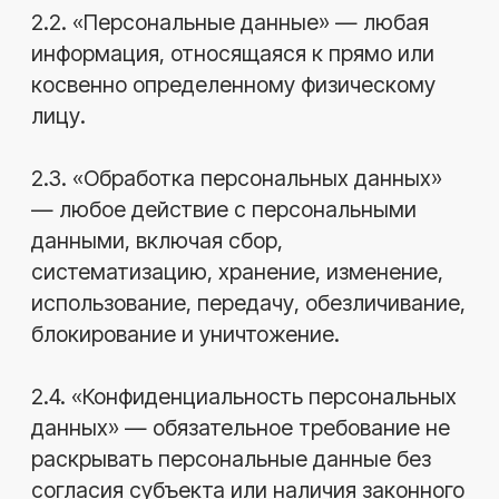
данных
3.1. Оператор осуществляет обработку
персональных данных в следующих
целях:
для исполнения требований
законодательства Российской
Федерации;
для заключения и исполнения
договоров с пользователями,
клиентами и контрагентами;
для осуществления обратной связи,
включая обработку обращений;
для обеспечения работы и улучшения
функционала Сайта;
для анализа и повышения качества
предоставляемых услуг;
3.2. При обработке персональных данных
Оператор придерживается следующих
принципов: