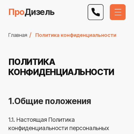
Про
Дизель
/
Главная
Политика конфиденциальности
ПОЛИТИКА
КОНФИДЕНЦИАЛЬНОСТИ
1.Общие положения
1.1. Настоящая Политика
конфиденциальности персональных
данных (далее — "Политика")
определяет порядок обработки и защиты
персональных данных физических лиц,
предоставляемых ими при использовании
сайта https://prodiesel.site/ (далее —
"Сайт"), а также при взаимодействии с
Оператором иными способами.