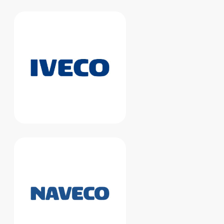
СТАТЬИ
Ремонт
гидротрансформатора
АКПП зимой: почему
«бублик» ломается в
мороз и что с этим делать
Зимой автоматическая коробка
и гидротрансформатор
работают в самом