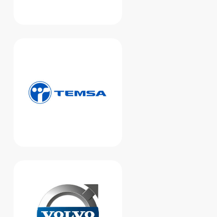
неблагоприятном режиме:
густое масло, холодный металл
...
25.12.2025
Ремонт блока цилиндров
дизельных автомобилей
зимой: особенности, этапы
и советы