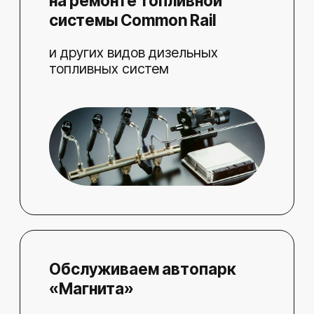
К НАМ ПРИЕЗЖАЮТ СО ВСЕЙ
УДМУРТИИ И ИЗ СОСЕДНИХ
РЕГИОНОВ
Оставьте свой отзыв
Сделали все
о нашем сервисе
–– за один д
Поделитесь впечатлениями
Приговорили 
и помогите нам стать лучше
еще заменил 
топливную си
вышло бюджет
больше недел
исправно