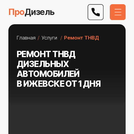
Про
Дизель
Главная
/
Услуги
/
Ремонт ТНВД
РЕМОНТ ТНВД
ДИЗЕЛЬНЫХ
АВТОМОБИЛЕЙ
В ИЖЕВСКЕ ОТ 1 ДНЯ
Ремонтируем грузовые и легковые
автомобили. Выполняем работу
любой сложности
. Даем
гарантию