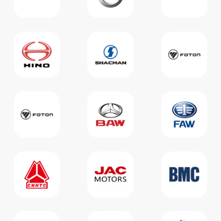
25.12.2025
Ремонт блока цилиндров
дизельных автомобилей
зимой: особенности, этапы
и советы
Зимой дизельные автомобили
часто сталкиваются с
серьезными поломками блока