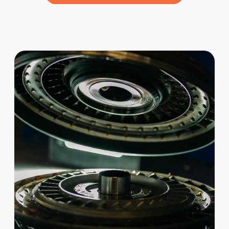
нагрузка изначально выше:
большое давление сгорания,
высокий момент и серьёзные
температурные реж ...
11.12.2025
Читать все статьи
Услуги
Замена фильтров
Ремонт турбин
Ремонт топливной системы
Ремонт дизельного двигателя
Ремонт форсунок
Ремонт гидротрансформатора
Ремонт ТНВД
Компьютерная диагностика