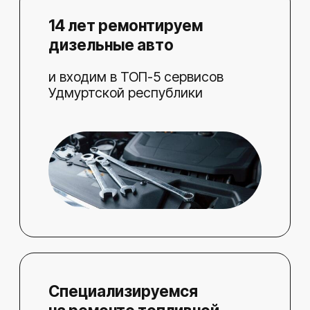
Специализируемся
на ремонте топливной
системы Common Rail
и других видов дизельных
топливных систем
Обслуживаем автопарк
«Магнита»
и других коммерческих
организаций