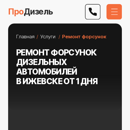
Про
Дизель
Главная
/
Услуги
/
Ремонт форсунок
РЕМОНТ ФОРСУНОК
ДИЗЕЛЬНЫХ
АВТОМОБИЛЕЙ
В ИЖЕВСКЕ ОТ 1 ДНЯ
Ремонтируем грузовые и легковые
автомобили. Выполняем работу
любой сложности
. Даем
гарантию