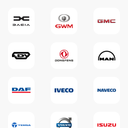
Ремонт
гидротрансформатора
АКПП зимой: почему
«бублик» ломается в
мороз и что с этим делать
Зимой автоматическая коробка
и гидротрансформатор
работают в самом
неблагоприятном режиме:
густое масло, холодный металл
...