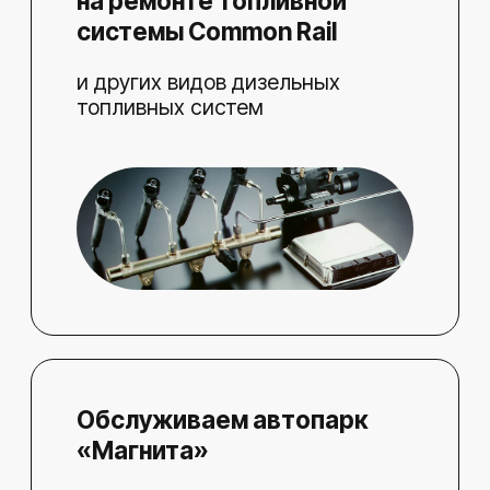
К НАМ ПРИЕЗЖАЮТ СО ВСЕЙ
УДМУРТИИ И ИЗ СОСЕДНИХ
РЕГИОНОВ
Оставьте свой отзыв
Сделали все
о нашем сервисе
–– за один д
Поделитесь впечатлениями
Приговорили 
и помогите нам стать лучше
еще заменил 
топливную си
вышло бюджет
больше недел
исправно