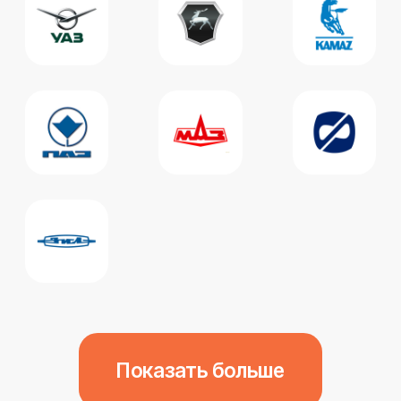
цилиндров из-за низких
температур, конденсата ...
18.12.2025
Почему прогорают поршни
на дизельных двигателях и
что делать
У дизельных двигателей