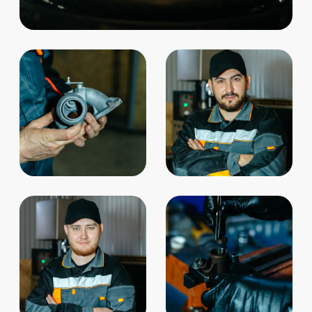
О сервисе
Цены
Отзывы
Блог
Контакты
Наш сайт использует
cookie
, чтобы
+7 (912) 011-41-91
делать взаимодействие с ним
удобнее и эффективнее.
На связи с вами ежедневно
с 09:00 до 18:00
БОЛЬШЕ НЕ ПОКАЗЫВАТЬ
Обратный звонок