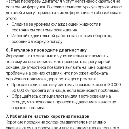
Частые перегревы двигателя могут негативно сказаться на
состоянии форсунок. Высокие температуры ускоряют износ
деталей и могут привести к их деформации. Чтобы избежать
этого:
ОСТАЛИСЬ ВОПРОСЫ?
Следите за уровнем охлаждающей жидкости и
состоянием системы охлаждения.
Оставьте заявку в форме ниже
Избегайте длительной работы на высоких оборотах,
особенно в жаркую погоду.
6. Регулярно проводите диагностику
Форсунки – это сложные и чувствительные элементы,
поэтому их состояние важно проверять на регулярной
основе. Диагностика позволит выявить начинающиеся
проблемы на ранних стадиях, что поможет избежать
серьёзных поломок и дорогостоящего ремонта.
Проходите диагностику системы впрыска каждые 30 000–
Мы перезвоним, расскажем
50 000 км пробега или чаще, если возникают проблемы.
подробнее об услугах, условиях
Обращайтесь к специалистам для тестирования на
работы и ответим на ваши вопросы
стенде, что позволяет проверить давление и качество
впрыска топлива.
+7
7. Избегайте частых коротких поездок
Короткие поездки на холодном двигателе негативно
сказываются на форсунках и других элементах дизельного