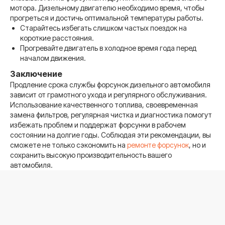
Перезвоните мне
мотора. Дизельному двигателю необходимо время, чтобы
прогреться и достичь оптимальной температуры работы.
Старайтесь избегать слишком частых поездок на
короткие расстояния.
Прогревайте двигатель в холодное время года перед
началом движения.
Заключение
Услуги
Продление срока службы форсунок дизельного автомобиля
зависит от грамотного ухода и регулярного обслуживания.
Замена фильтров
Использование качественного топлива, своевременная
Ремонт турбин
Ремонт топливной системы
замена фильтров, регулярная чистка и диагностика помогут
Ремонт дизельного двигателя
избежать проблем и поддержат форсунки в рабочем
Ремонт форсунок
состоянии на долгие годы. Соблюдая эти рекомендации, вы
Ремонт гидротрансформатора
сможете не только сэкономить на
ремонте форсунок
, но и
Ремонт ТНВД
Компьютерная диагностика
сохранить высокую производительность вашего
автомобиля.
О сервисе
Цены